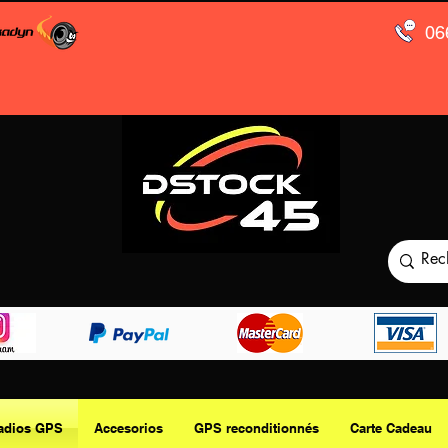
06
adios GPS
Accesorios
GPS reconditionnés
Carte Cadeau