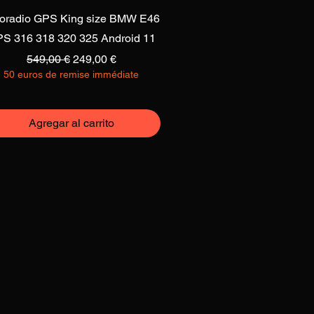
Vista rápida
oradio GPS King size BMW E46
S 316 318 320 325 Android 11
Precio
Precio de oferta
549,00 €
249,00 €
50 euros de remise immédiate
Agregar al carrito