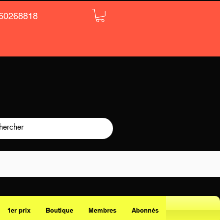
60268818
1er prix
Boutique
Membres
Abonnés