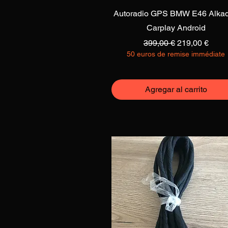
Vista rápida
Autoradio GPS BMW E46 Alka
Carplay Android
Precio
Precio de ofer
399,00 €
219,00 €
50 euros de remise immédiate
Agregar al carrito