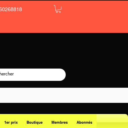
60268818
1er prix
Boutique
Membres
Abonnés