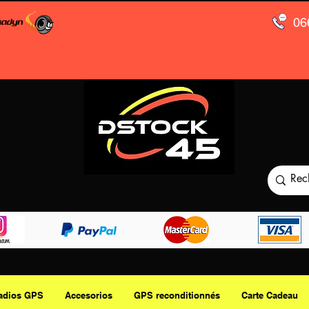
06
adios GPS
Accesorios
GPS reconditionnés
Carte Cadeau