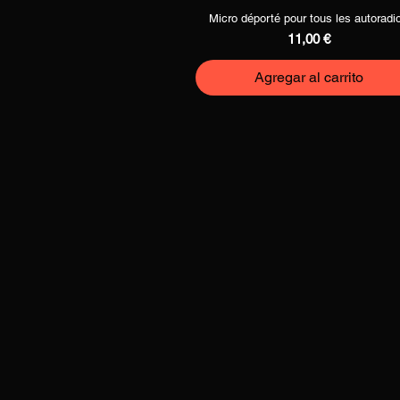
Micro déporté pour tous les autoradi
Vista rápida
Precio
11,00 €
Agregar al carrito