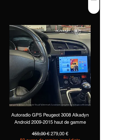
Autoradio GPS Peugeot 3008 Alkadyn
Android 2009-2015 haut de gamme
Precio
Precio de oferta
459,00 €
279,00 €
50 euros de remise immédiate