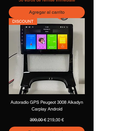
Agregar al carrito
DISCOUNT
Autoradio GPS Peugeot 3008 Alkadyn
Carplay Android
Precio
Precio de oferta
399,00 €
219,00 €