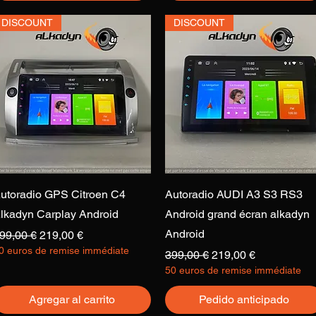
DISCOUNT
DISCOUNT
Vista rápida
Vista rápida
utoradio GPS Citroen C4
Autoradio AUDI A3 S3 RS3
lkadyn Carplay Android
Android grand écran alkadyn
Android
recio
Precio de oferta
99,00 €
219,00 €
0 euros de remise immédiate
Precio
Precio de oferta
399,00 €
219,00 €
50 euros de remise immédiate
Agregar al carrito
Pedido anticipado