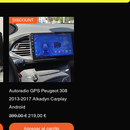
DISCOUNT
Vista rápida
Autoradio GPS Peugeot 308
2013-2017 Alkadyn Carplay
Android
Precio
Precio de oferta
399,00 €
219,00 €
Agregar al carrito