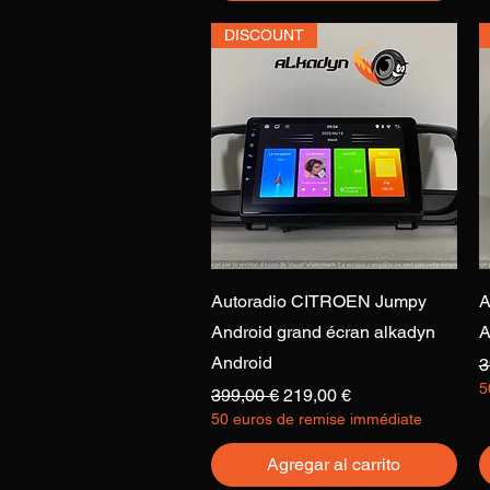
DISCOUNT
Vista rápida
Autoradio CITROEN Jumpy
A
Android grand écran alkadyn
A
Android
P
3
5
Precio
Precio de oferta
399,00 €
219,00 €
50 euros de remise immédiate
Agregar al carrito