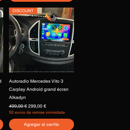
DISCOUNT
Vista rápida
d
Autoradio Mercedes Vito 3
Carplay Android grand écran
Alkadyn
Precio
Precio de oferta
499,00 €
299,00 €
50 euros de remise immédiate
Agregar al carrito