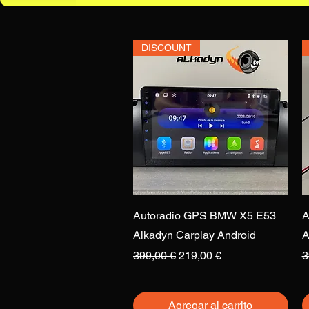
DISCOUNT
Vista rápida
Autoradio GPS BMW X5 E53
A
Alkadyn Carplay Android
A
Precio
Precio de oferta
P
399,00 €
219,00 €
3
Agregar al carrito