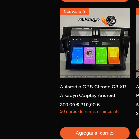
Nouveauté
Vista rápida
Autoradio GPS Citroen C3 XR
A
Alkadyn Carplay Android
P
a
Precio
Precio de oferta
399,00 €
219,00 €
50 euros de remise immédiate
P
3
Agregar al carrito