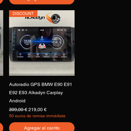
DISCOUNT
Vista rápida
Autoradio GPS BMW E90 E91
E92 E93 Alkadyn Carplay
Android
Precio
Precio de oferta
399,00 €
219,00 €
50 euros de remise immédiate
Agregar al carrito