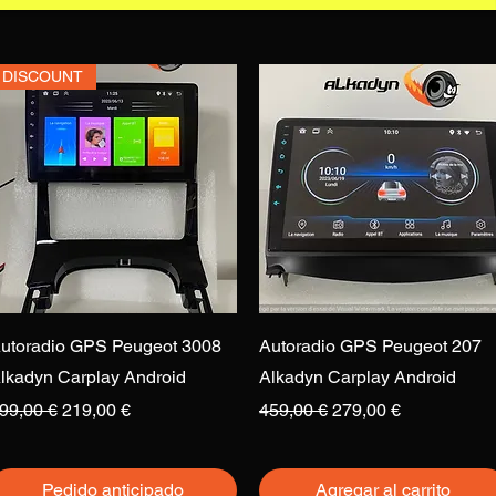
DISCOUNT
Vista rápida
Vista rápida
utoradio GPS Peugeot 3008
Autoradio GPS Peugeot 207
lkadyn Carplay Android
Alkadyn Carplay Android
recio
Precio de oferta
Precio
Precio de oferta
99,00 €
219,00 €
459,00 €
279,00 €
Pedido anticipado
Agregar al carrito