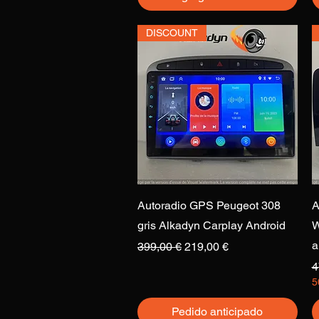
DISCOUNT
Vista rápida
Autoradio GPS Peugeot 308
A
gris Alkadyn Carplay Android
W
a
Precio
Precio de oferta
399,00 €
219,00 €
P
4
5
Pedido anticipado