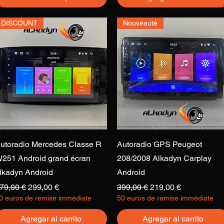
DISCOUNT
Nouveauté
Vista rápida
Vista rápida
utoradio Mercedes Classe R
Autoradio GPS Peugeot
251 Android grand écran
208/2008 Alkadyn Carplay
lkadyn Android
Android
recio
Precio de oferta
Precio
Precio de oferta
79,00 €
299,00 €
399,00 €
219,00 €
0 euros de remise immédiate
50 euros de remise immédiate
Agregar al carrito
Agregar al carrito