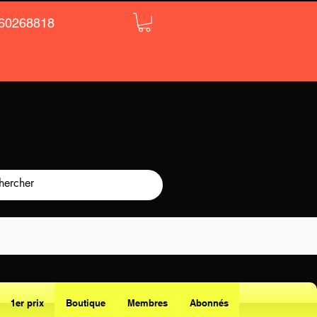
60268818
1er prix
Boutique
Membres
Abonnés