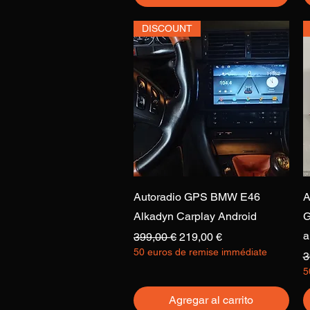
DISCOUNT
Vista rápida
Autoradio GPS BMW E46
A
Alkadyn Carplay Android
G
a
Precio
Precio de oferta
399,00 €
219,00 €
50 euros de remise immédiate
P
3
5
Agregar al carrito