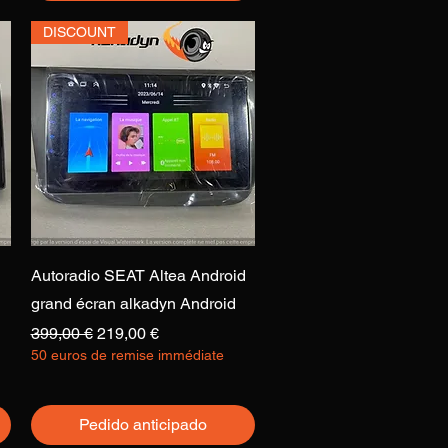
DISCOUNT
Vista rápida
Autoradio SEAT Altea Android
grand écran alkadyn Android
Precio
Precio de oferta
399,00 €
219,00 €
50 euros de remise immédiate
Pedido anticipado