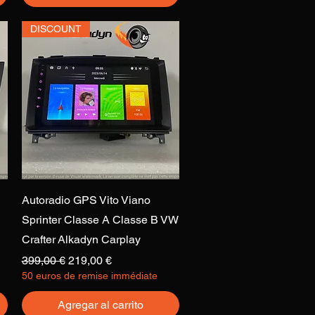
DISCOUNT
Vista rápida
Autoradio GPS Vito Viano
Sprinter Classe A Classe B VW
Crafter Alkadyn Carplay
Precio
Precio de oferta
399,00 €
219,00 €
50 euros de remise immédiate
Agregar al carrito