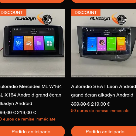
DISCOUNT
DISCOUNT
Vista rápida
Vista rápida
utoradio Mercedes ML W164
Autoradio SEAT Leon Android
L X164 Android grand écran
grand écran alkadyn Android
lkadyn Android
Precio
Precio de oferta
399,00 €
219,00 €
50 euros de remise immédiate
recio
Precio de oferta
99,00 €
219,00 €
0 euros de remise immédiate
Pedido anticipado
Pedido anticipado