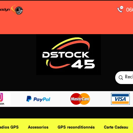
06
adios GPS
Accesorios
GPS reconditionnés
Carte Cadeau