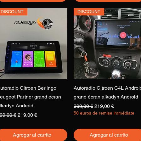
DISCOUNT
DISCOUNT
Vista rápida
Vista rápida
utoradio Citroen Berlingo
Autoradio Citroen C4L Androi
eugeot Partner grand écran
grand écran alkadyn Android
lkadyn Android
Precio
Precio de oferta
399,00 €
219,00 €
50 euros de remise immédiate
recio
Precio de oferta
99,00 €
219,00 €
Agregar al carrito
Agregar al carrito