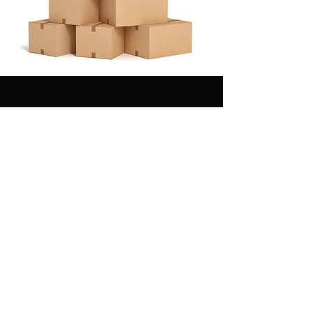
Livraison 1/5 jours
Retour sous 14 jours
Paiement sécurisé
Service client réactif
en 3x ou 4x
Contact
1625 Route de Sandillon - 45560 Saint Denis en Val
dstock45560@gmail.com
S.A.V :
sav@dstock45.com