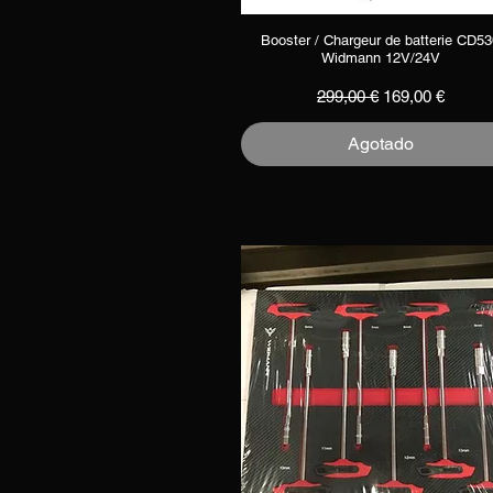
Booster / Chargeur de batterie CD5
Vista rápida
Widmann 12V/24V
Precio
Precio de ofert
299,00 €
169,00 €
Agotado