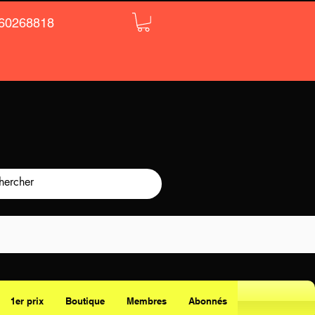
60268818
1er prix
Boutique
Membres
Abonnés