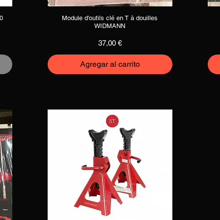
30
Module d'outils clé en T à douilles
Vista rápida
WIDMANN
a
Precio
37,00 €
Agregar al carrito