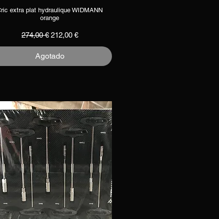
ric extra plat hydraulique WIDMANN
Vista rápida
orange
Precio
Precio de oferta
274,00 €
212,00 €
Agotado