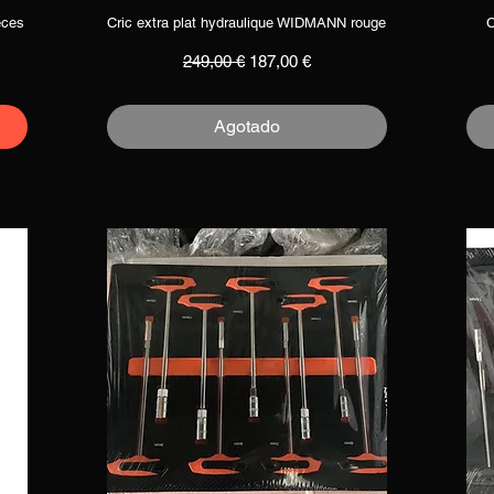
èces
Cric extra plat hydraulique WIDMANN rouge
C
Vista rápida
Precio
Precio de oferta
249,00 €
187,00 €
Agotado