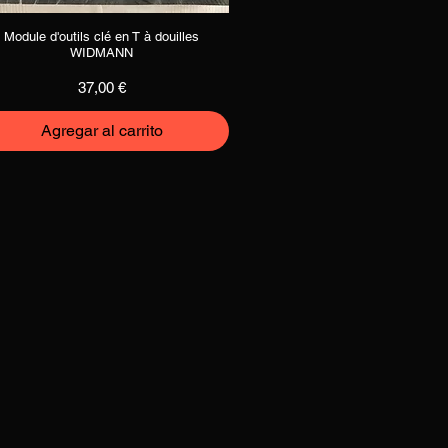
Module d'outils clé en T à douilles
Vista rápida
WIDMANN
Precio
37,00 €
Agregar al carrito