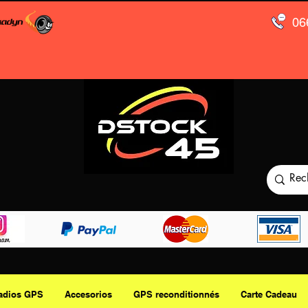
06
adios GPS
Accesorios
GPS reconditionnés
Carte Cadeau