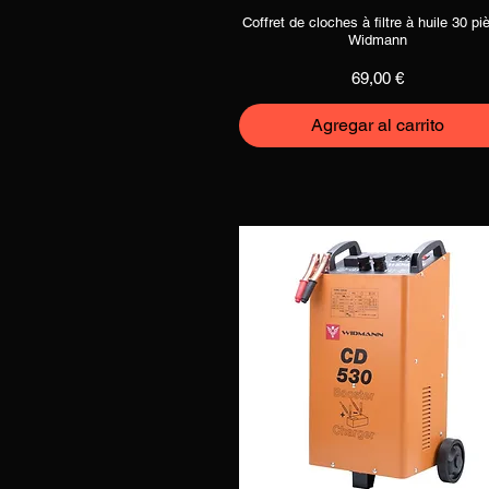
Coffret de cloches à filtre à huile 30 pi
Vista rápida
Widmann
Precio
69,00 €
Agregar al carrito