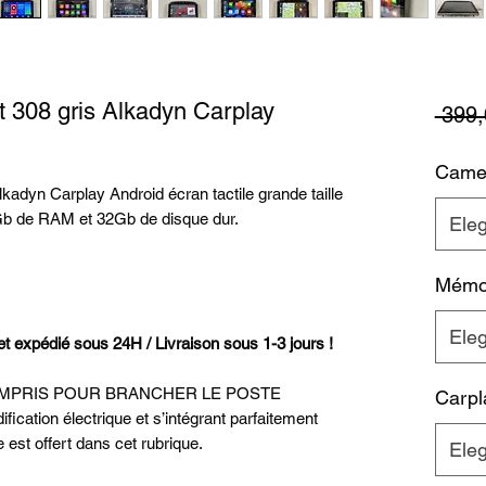
 308 gris Alkadyn Carplay
 399,
Camer
adyn Carplay Android écran tactile grande taille
Gb de RAM et 32Gb de disque dur.
Eleg
Mémoi
Eleg
xpédié sous 24H / Livraison sous 1-3 jours !
OMPRIS POUR BRANCHER LE POSTE
Carpl
tion électrique et s’intégrant parfaitement
est offert dans cet rubrique.
Eleg