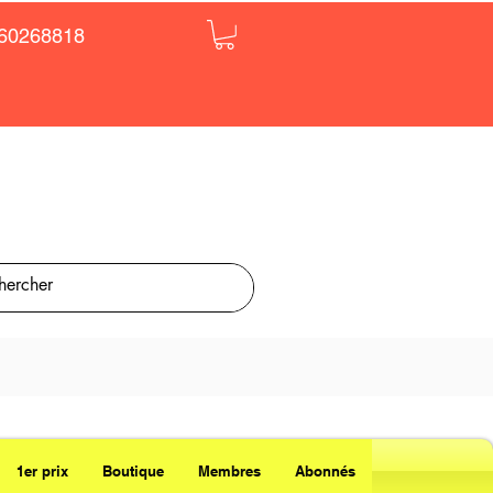
60268818
1er prix
Boutique
Membres
Abonnés