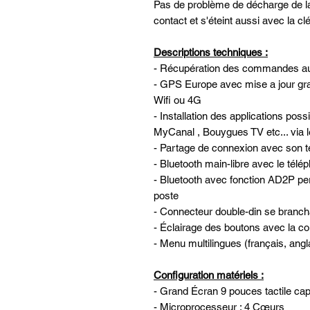
Pas de problème de décharge de la 
contact et s'éteint aussi avec la clé
Descriptions techniques :
- Récupération des commandes au 
- GPS Europe avec mise a jour grat
Wifi ou 4G
- Installation des applications 
MyCanal , Bouygues TV etc... via l
- Partage de connexion avec son té
- Bluetooth main-libre avec le télé
- Bluetooth avec fonction AD2P per
poste
- Connecteur double-din se brancha
- Éclairage des boutons avec la cou
- Menu multilingues (français, angla
Configuration matériels :
- Grand Écran 9 pouces tactile cap
- Microprocesseur : 4 Cœurs