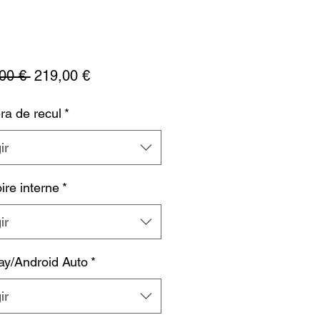
Precio
Precio
00 € 
219,00 €
de
a de recul
*
oferta
ir
re interne
*
ir
ay/Android Auto
*
ir