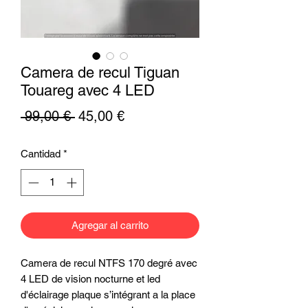
Camera de recul Tiguan
Touareg avec 4 LED
Precio
Precio
 99,00 € 
45,00 €
de
Cantidad
*
oferta
Agregar al carrito
Camera de recul NTFS 170 degré avec
4 LED de vision nocturne et led
d'éclairage plaque s’intégrant a la place