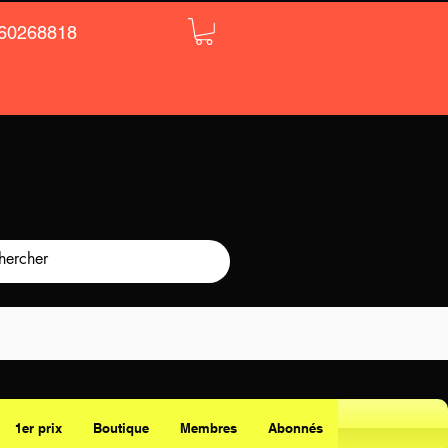
60268818
1er prix
Boutique
Membres
Abonnés