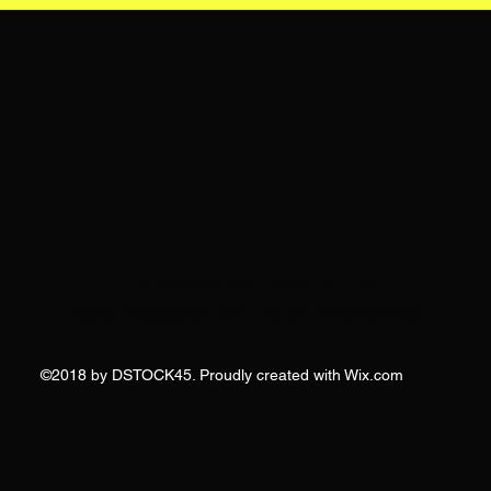
No tenemos productos
para mostrar en este momento.
©2018 by DSTOCK45. Proudly created with Wix.com