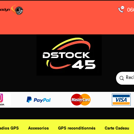
06
adios GPS
Accesorios
GPS reconditionnés
Carte Cadeau