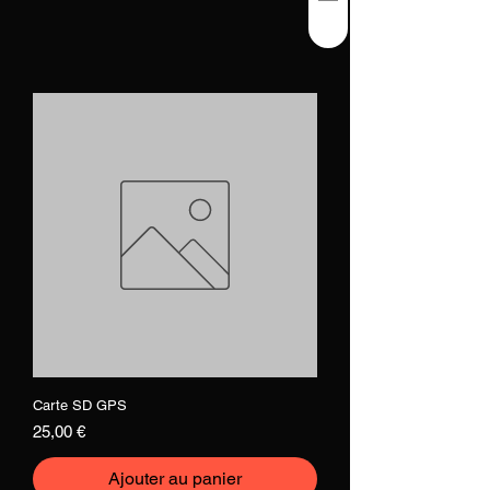
Il n'y a aucun article à
afficher pour le moment.
Carte SD GPS
Prix
25,00 €
Ajouter au panier