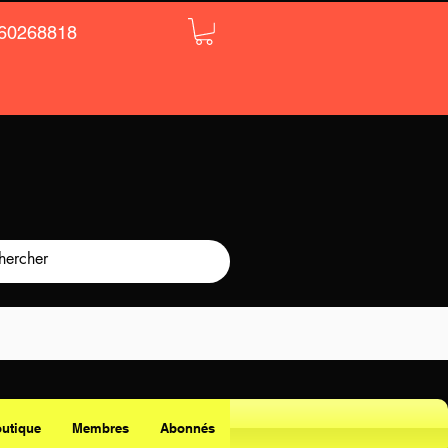
60268818
utique
Membres
Abonnés