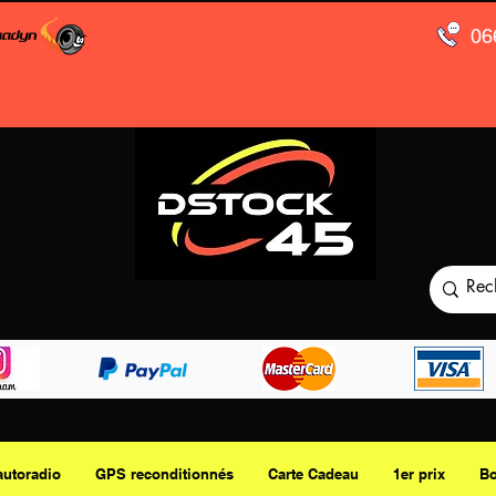
06
autoradio
GPS reconditionnés
Carte Cadeau
1er prix
Bo