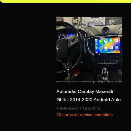
Aperçu rapide
Autoradio Carplay Maserati
Ghibli 2014-2020 Android Auto
Prix original
Prix promotionnel
1 999,00 €
1 199,00 €
50 euros de remise immédiate