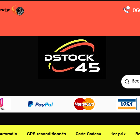
06
autoradio
GPS reconditionnés
Carte Cadeau
1er prix
Bo