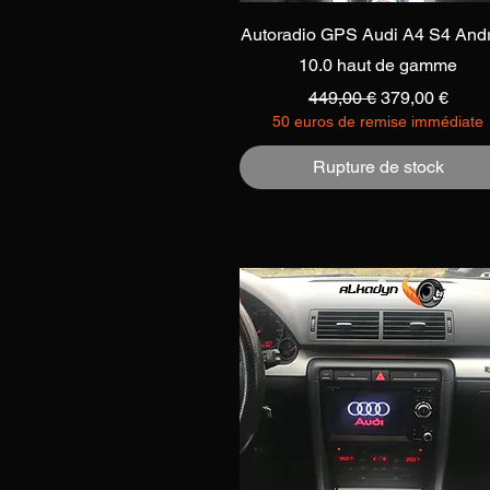
Aperçu rapide
Autoradio GPS Audi A4 S4 And
10.0 haut de gamme
Prix original
Prix promotio
449,00 €
379,00 €
50 euros de remise immédiate
Rupture de stock