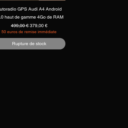
Aperçu rapide
utoradio GPS Audi A4 Android
.0 haut de gamme 4Go de RAM
Prix original
Prix promotionnel
499,00 €
379,00 €
50 euros de remise immédiate
Rupture de stock