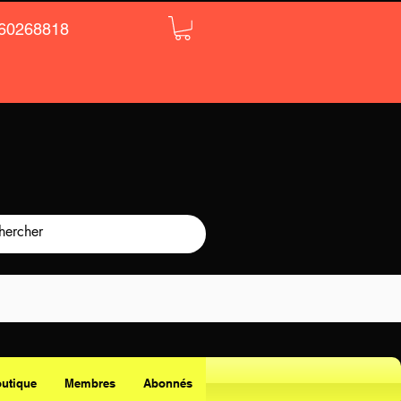
60268818
utique
Membres
Abonnés