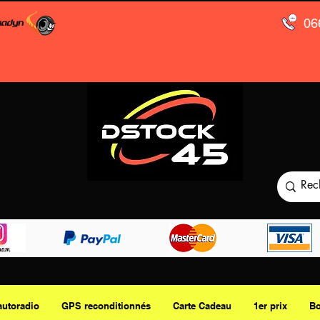
06
autoradio
GPS reconditionnés
Carte Cadeau
1er prix
Bo