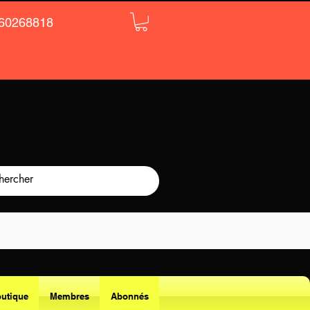
60268818
utique
Membres
Abonnés