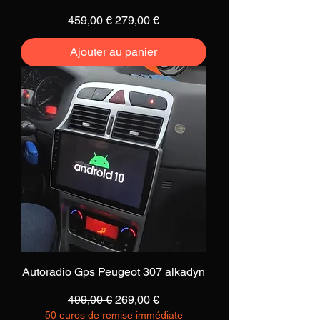
Prix original
Prix promotionnel
459,00 €
279,00 €
Ajouter au panier
Autoradio Gps Peugeot 307 alkadyn
Prix original
Prix promotionnel
499,00 €
269,00 €
50 euros de remise immédiate