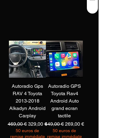
Autoradio Gps
Autoradio GPS
RAV 4 Toyota
Toyota Rav4
2013-2018
Android Auto
Alkadyn Android
grand ecran
Carplay
tactile
Prix original
Prix promotionnel
Prix original
Prix promotionnel
469,00 €
329,00 €
449,00 €
269,00 €
50 euros de
50 euros de
remise immédiate
remise immédiate