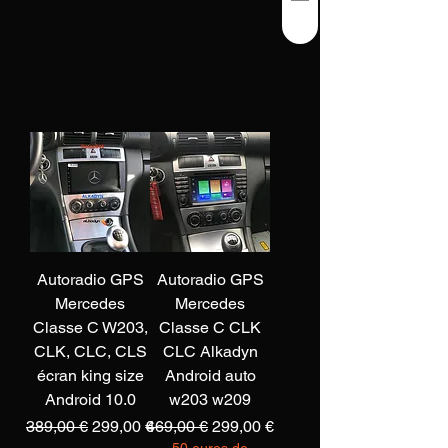
Autoradio GPS
Autoradio GPS
Mercedes
Mercedes
Classe C W203,
Classe C CLK
CLK, CLC, CLS
CLC Alkadyn
écran king size
Android auto
Android 10.0
w203 w209
Prix original
Prix promotionnel
Prix original
Prix promotionnel
389,00 €
299,00 €
469,00 €
299,00 €