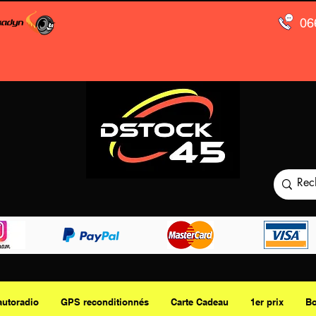
06
autoradio
GPS reconditionnés
Carte Cadeau
1er prix
Bo