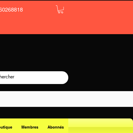
60268818
utique
Membres
Abonnés