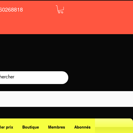
60268818
1er prix
Boutique
Membres
Abonnés