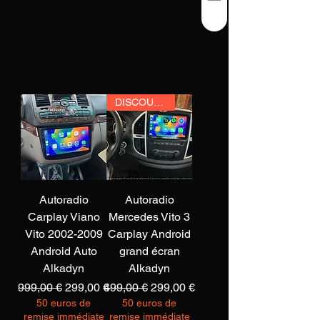
DISCOUNT
Autoradio
Autoradio
Carplay Viano
Mercedes Vito 3
Vito 2002-2009
Carplay Android
Android Auto
grand écran
Alkadyn
Alkadyn
Standardpreis
Sale-Preis
Standardpreis
Sale-Preis
999,00 €
299,00 €
499,00 €
299,00 €
50 euros de
50 euros de
remise immédiate
remise immédiate