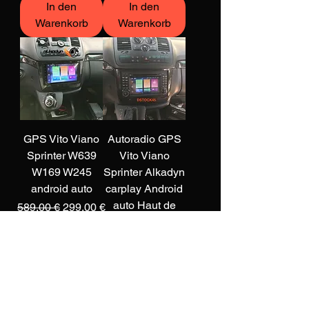
In den
In den
Warenkorb
Warenkorb
GPS Vito Viano
Autoradio GPS
Sprinter W639
Vito Viano
W169 W245
Sprinter Alkadyn
android auto
carplay Android
auto Haut de
Standardpreis
Sale-Preis
589,00 €
299,00 €
Gammel
50 euros de
remise immédiate
Standardpreis
Sale-Preis
489,00 €
299,00 €
50 euros de
remise immédiate
In den
In den