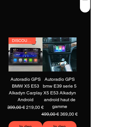
DISCOUNT
Autoradio GPS
Autoradio GPS
BMW X5 E53
bmw E39 serie 5
Alkadyn Carplay
X5 E53 Alkadyn
Android
android haut de
gamme
Standardpreis
Sale-Preis
399,00 €
219,00 €
Standardpreis
Sale-Preis
499,00 €
369,00 €
In den
In den