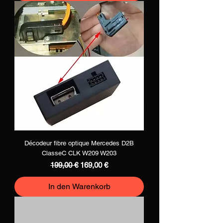
Décodeur fibre optique Mercedes D2B
ClasseC CLK W209 W203
Standardpreis
Sale-Preis
199,00 €
169,00 €
In den Warenkorb