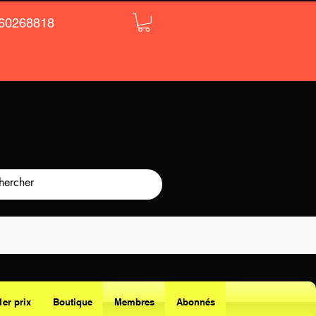
60268818
1er prix
Boutique
Membres
Abonnés