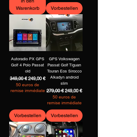
In den
Warenkorb
Vorbestellen
Autoradio PX GPS
GPS Volkswagen
Golf 4 Polo Passat
Passat Golf Tiguan
old
Touran Eos Sirocco
Alkadyn android
Standardpreis
Sale-Preis
349,00 €
249,00 €
slim
50 euros de
Standardpreis
Sale-Preis
remise immédiate
279,00 €
249,00 €
50 euros de
remise immédiate
Vorbestellen
Vorbestellen