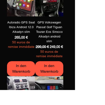
Autoradio GPS Seat
GPS Volkswagen
Ibiza Android 12.0
Passat Golf Tiguan
Alkadyn slim
Touran Eos Sirocco
Alkadyn android
Preis
265,00 €
slim
50 euros de
Standardpreis
Sale-Preis
remise immédiate
299,00 €
249,00 €
50 euros de
remise immédiate
In den
In den
Warenkorb
Warenkorb