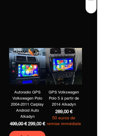
Autoradio GPS
GPS Volkswagen
Volkswagen Polo
Polo 5 à partir de
2004-2011 Carplay
2014 Alkadyn
Android Auto
Preis
289,00 €
Alkadyn
50 euros de
Standardpreis
Sale-Preis
499,00 €
299,00 €
remise immédiate