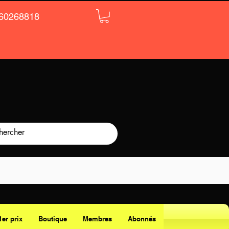
60268818
1er prix
Boutique
Membres
Abonnés