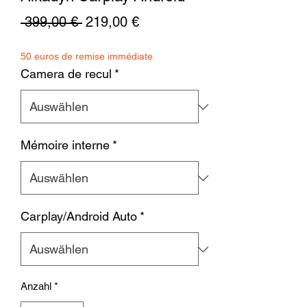
Standardpreis
Sale-
 399,00 € 
219,00 €
Preis
50 euros de remise immédiate
Camera de recul
*
Mémoire interne
*
Carplay/Android Auto
*
Anzahl
*