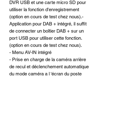
DVR USB et une carte micro SD pour
utiliser la fonction d'enregistrement
(option en cours de test chez nous).-
Application pour DAB + intégré, il suffit
de connecter un boîtier DAB + sur un
port USB pour utiliser cette fonction.
(option en cours de test chez nous).
- Menu AV-IN intégré
- Prise en charge de la caméra arrière
de recul et déclenchement automatique
du mode caméra a l ‘écran du poste
ALKADYN
- Antichoc électronique
Configuration matériels :
- Ecran 10 pouces capacitif tactile
hyper réactif (similaire a un
Smartphone ou une tablette)
- Résolution : 1024*600 (écran
numérique HD)
- Processeur Quad-Core de qualité