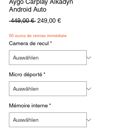
Aygo Carplay Alkadyn
Android Auto
Standardpreis
Sale-
 449,00 € 
249,00 €
Preis
50 euros de remise immédiate
Camera de recul
*
Micro déporté
*
Mémoire interne
*