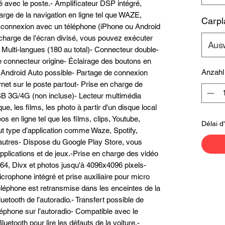
é avec le poste.- Amplificateur DSP intégré, 
rge de la navigation en ligne tel que WAZE, 
Carpl
connexion avec un téléphone (iPhone ou Android 
 charge de l'écran divisé, vous pouvez exécuter 
Aus
 Multi-langues (180 au total)- Connecteur double-
e connecteur origine- Éclairage des boutons en 
Anzahl
 Android Auto possible- Partage de connexion 
net sur le poste partout- Prise en charge de 
SB 3G/4G (non incluse)- Lecteur multimédia 
ue, les films, les photo à partir d'un disque local 
 en ligne tel que les films, clips, Youtube, 
Délai d
out type d’application comme Waze, Spotify, 
’autres- Dispose du Google Play Store, vous 
pplications et de jeux.-Prise en charge des vidéo 
4, Divx et photos jusqu'à 4096x4096 pixels- 
crophone intégré et prise auxiliaire pour micro 
léphone est retransmise dans les enceintes de la 
etooth de l’autoradio.- Transfert possible de 
léphone sur l’autoradio- Compatible avec le 
etooth pour lire les défauts de la voiture.- 