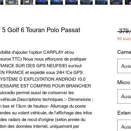
5 Golf 6 Touran Polo Passat
 379,
50 eur
Camera
ilité d'ajouter l'option CARPLAY et/ou 
euros TTC) Nous nous efforçons de pratiquer 
Aus
RANCE SUR DES GPS NEUFS!Et surtout 
 EN FRANCE et expédié sous 24H !Ce GPS 
R SYSTÈME D EXPLOITATION ANDROID 10.0 
Micro
 NECESSAIRE EST COMPRIS POUR BRANCHER 
adio permet aussi de conserver les 
Aus
éhicule.Descriptions techniques :- Dimensions : 
n bas et 13cm de hauteur- Allumage du poste 
Exten
es au volant véhicule, de l'affichage des infos 
 des radars de recul d'origine (selon année du 
tion des données internet, uniquement par 
Aus