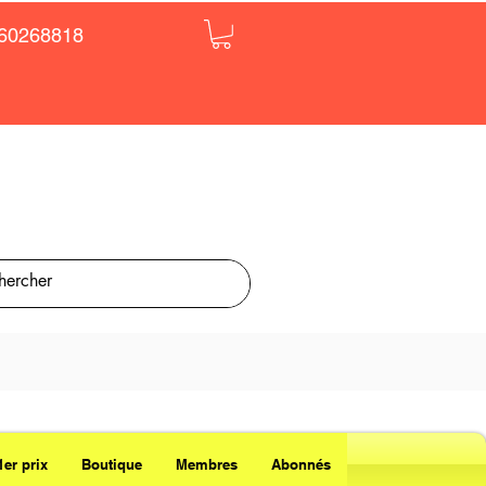
60268818
1er prix
Boutique
Membres
Abonnés