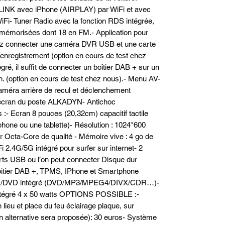
INK avec iPhone (AIRPLAY) par WiFi et avec 
i- Tuner Radio avec la fonction RDS intégrée, 
 mémorisées dont 18 en FM.- Application pour 
z connecter une caméra DVR USB et une carte 
d'enregistrement (option en cours de test chez 
ré, il suffit de connecter un boîtier DAB + sur un 
on. (option en cours de test chez nous).- Menu AV-
caméra arrière de recul et déclenchement 
écran du poste ALKADYN- Antichoc 
 :- Ecran 8 pouces (20,32cm) capacitif tactile 
phone ou une tablette)- Résolution : 1024*600 
Octa-Core de qualité - Mémoire vive : 4 go de 
2.4G/5G intégré pour surfer sur internet- 2 
rts USB ou l’on peut connecter Disque dur 
itier DAB +, TPMS, IPhone et Smartphone 
e CD/DVD intégré (DVD/MP3/MPEG4/DIVX/CDR…)- 
ntégré 4 x 50 watts OPTIONS POSSIBLE :- 
lieu et place du feu éclairage plaque, sur 
n alternative sera proposée): 30 euros- Système 