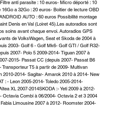
iltre anti parasite : 10 euros- Micro déporté : 10 
 16Go a 32Go : 20 euros- Boitier de lecture OBD 
ANDROID AUTO : 60 euros Possibilité montage 
aint Denis en Val (Loiret 45).Les autoradios sont 
 nos soins avant chaque envoi. Autoradios GPS 
vants de VolksWagen, Seat et Skoda de 2004 à 
 2003- Golf 6 - Golf Mk6- Golf GTI / Golf R32- 
puis 2007- Polo 5 2009-2014- Tiguan 2007 à 
007-2015- Passat CC (depuis 2007- Passat B6 
 Transporteur T5 à partir de 2009- Multivan 
n 2010-2014- Sagitar- Amarok 2010 à 2014- New 
T : - Leon 2005-2014- Toledo 2005-2014- 
Altea XL 2007-2014SKODA :- Yeti 2009 à 2012- 
 Octavia Combi à 06/2004- Octavia 2 et 3 2004 
 Fabia Limousine 2007 à 2012- Roomster 2004-