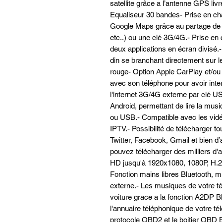
satellite grâce a l’antenne GPS livr
Equaliseur 30 bandes- Prise en cha
Google Maps grâce au partage de 
etc..) ou une clé 3G/4G.- Prise en
deux applications en écran divisé.-
din se branchant directement sur l
rouge- Option Apple CarPlay et/ou
avec son téléphone pour avoir inter
l'internet 3G/4G externe par clé U
Android, permettant de lire la musiq
ou USB.- Compatible avec les vidéos
IPTV.- Possibilité de télécharger t
Twitter, Facebook, Gmail et bien d
pouvez télécharger des milliers d'a
HD jusqu'à 1920x1080, 1080P, H.26
Fonction mains libres Bluetooth, mi
externe.- Les musiques de votre té
voiture grace a la fonction A2DP Blu
l'annuaire téléphonique de votre té
protocole OBD2 et le boitier OBD Blu