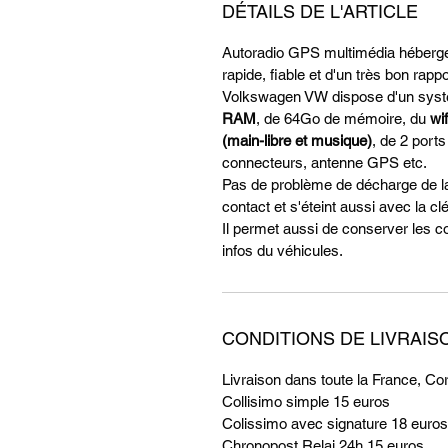
DÉTAILS DE L'ARTICLE
Autoradio GPS multimédia hébergean
rapide, fiable et d'un très bon ra
Volkswagen VW dispose d'un systè
RAM
, de 64Go de mémoire, du
wif
(main-libre et musique)
, de 2 ports
connecteurs, antenne GPS etc.
Pas de problème de décharge de la 
contact et s'éteint aussi avec la cl
Il permet aussi de conserver les c
infos du véhicules.
CONDITIONS DE LIVRAIS
Livraison dans toute la France, Co
Collisimo simple 15 euros
Colissimo avec signature 18 euros
Chronopost Relai 24h 15 euros