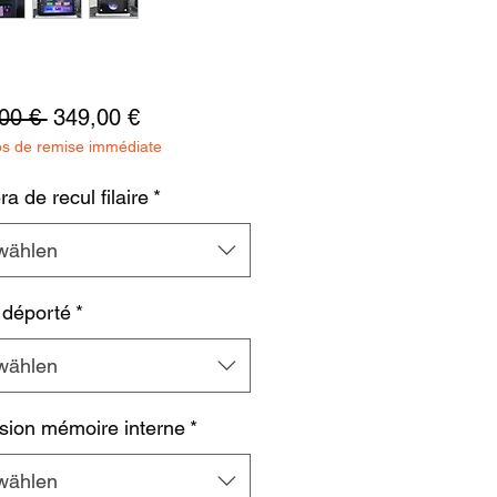
Standardpreis
Sale-
00 € 
349,00 €
os de remise immédiate
Preis
 de recul filaire
*
wählen
 déporté
*
wählen
sion mémoire interne
*
wählen