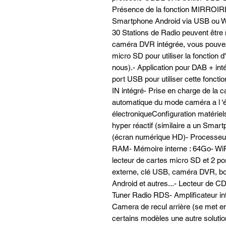
Présence de la fonction MIRROIRL
Smartphone Android via USB ou WiF
30 Stations de Radio peuvent être
caméra DVR intégrée, vous pouve
micro SD pour utiliser la fonction 
nous).- Application pour DAB + intég
port USB pour utiliser cette foncti
IN intégré- Prise en charge de la 
automatique du mode caméra a l ‘
électroniqueConfiguration matériels
hyper réactif (similaire a un Smart
(écran numérique HD)- Processeur 
RAM- Mémoire interne : 64Go- WiFi 
lecteur de cartes micro SD et 2 po
externe, clé USB, caméra DVR, bo
Android et autres...- Lecteur d
Tuner Radio RDS- Amplificateur i
Camera de recul arrière (se met en 
certains modèles une autre solutio