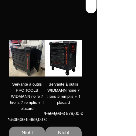
Servante à outils
Servante à outils
PRO TOOLS
WIDMANN noire 7
WIDMANN noire 7
tiroirs 5 remplis + 1
tiroirs 7 remplis + 1
placard
placard
Standardpreis
Sale-Preis
1.509,00 €
579,00 €
Standardpreis
Sale-Preis
1.509,00 €
699,00 €
Nicht
Nicht