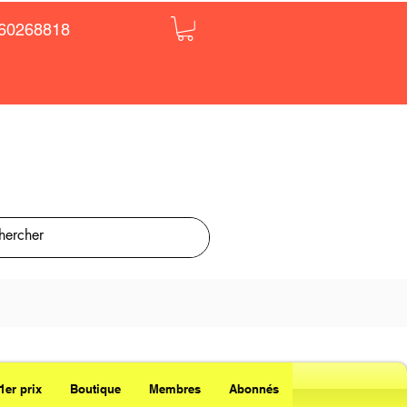
60268818
1er prix
Boutique
Membres
Abonnés