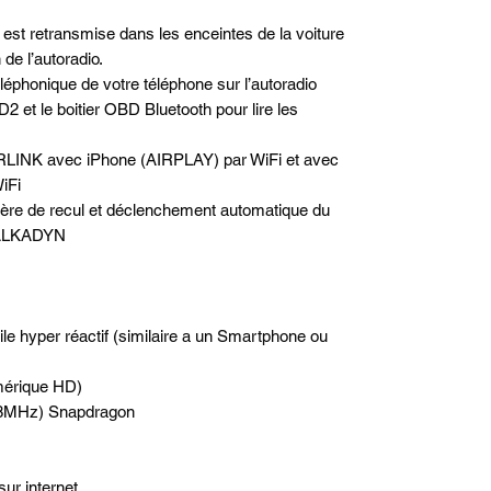
est retransmise dans les enceintes de la voiture
de l’autoradio.
téléphonique de votre téléphone sur l’autoradio
2 et le boitier OBD Bluetooth pour lire les
RLINK avec iPhone (AIRPLAY) par WiFi et avec
iFi
rière de recul et déclenchement automatique du
e ALKADYN
ile hyper réactif (similaire a un Smartphone ou
mérique HD)
1.8MHz) Snapdragon
sur internet