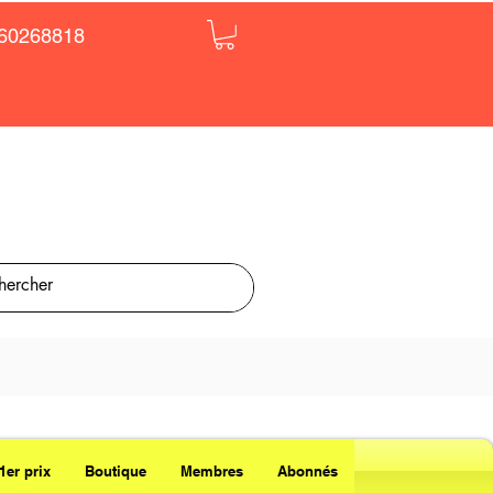
60268818
1er prix
Boutique
Membres
Abonnés