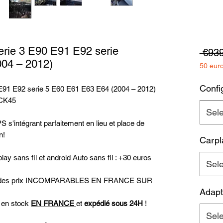
rie 3 E90 E91 E92 serie
 €939
04 – 2012)
50 eur
Config
91 E92 serie 5 E60 E61 E63 E64 (2004 – 2012)
OCK45
Sele
 s'intégrant parfaitement en lieu et place de
on!
Carpl
ay sans fil et android Auto sans fil : +30 euros
Sele
uer des prix INCOMPARABLES EN FRANCE SUR
Adapt
t en stock
EN FRANCE
et
expédié sous 24H
!
Sele