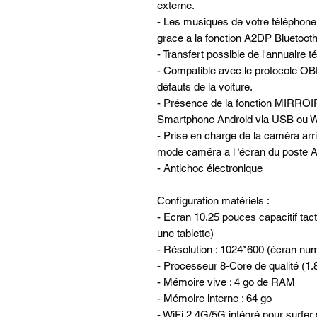
externe.
- Les musiques de votre téléphone 
grace a la fonction A2DP Bluetooth 
- Transfert possible de l'annuaire 
- Compatible avec le protocole OBD
défauts de la voiture.
- Présence de la fonction MIRROI
Smartphone Android via USB ou W
- Prise en charge de la caméra ar
mode caméra a l ‘écran du post
- Antichoc électronique
Configuration matériels :
- Ecran 10.25 pouces capacitif tact
une tablette)
- Résolution : 1024*600 (écran nu
- Processeur 8-Core de qualité (
- Mémoire vive : 4 go de RAM
- Mémoire interne : 64 go
- WiFi 2.4G/5G intégré pour surfer 