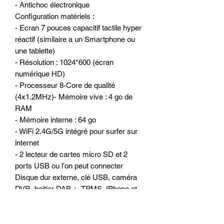
- Antichoc électronique
Configuration matériels :
- Ecran 7 pouces capacitif tactile hyper
réactif (similaire a un Smartphone ou
une tablette)
- Résolution : 1024*600 (écran
numérique HD)
- Processeur 8-Core de qualité
(4x1.2MHz)- Mémoire vive : 4 go de
RAM
- Mémoire interne : 64 go
- WiFi 2.4G/5G intégré pour surfer sur
internet
- 2 lecteur de cartes micro SD et 2
ports USB ou l’on peut connecter
Disque dur externe, clé USB, caméra
DVR, boitier DAB +, TPMS, IPhone et
Smartphone Android et autres...
- Lecteur de CD/DVD intégré
(DVD/MP3/MPEG4/DIVX/CDR…)