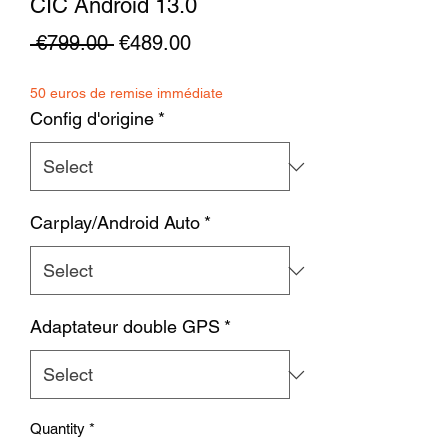
CIC Android 13.0
Regular
Sale
 €799.00 
€489.00
Price
Price
50 euros de remise immédiate
Config d'origine
*
Carplay/Android Auto
*
Adaptateur double GPS
*
Quantity
*