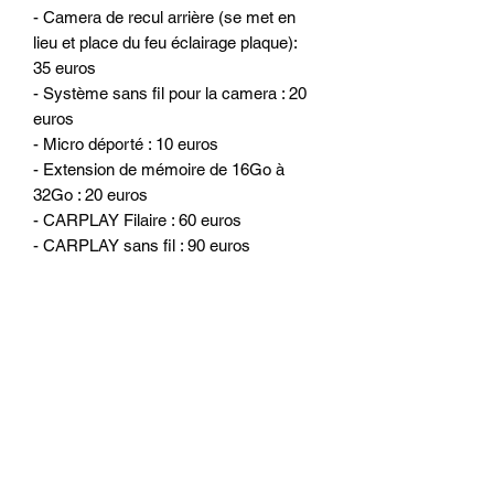
- Camera de recul arrière (se met en
lieu et place du feu éclairage plaque):
35 euros
- Système sans fil pour la camera : 20
euros
- Micro déporté : 10 euros
- Extension de mémoire de 16Go à
32Go : 20 euros
- CARPLAY Filaire : 60 euros
- CARPLAY sans fil : 90 euros
Possibilité montage du poste a partir de
49 euros sur Saint-Denis-en-Val (Loiret
45).
Les autoradios sont testés à l'usine et
configurés par nos soins avant chaque
envoi.