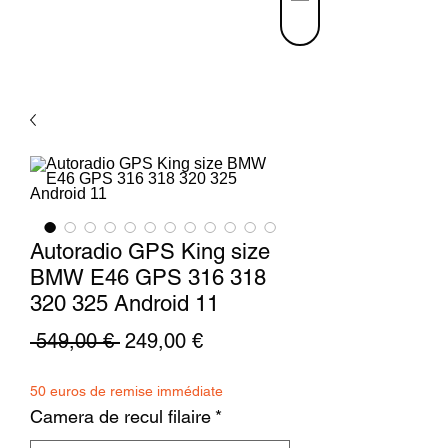
Autoradio GPS King size
BMW E46 GPS 316 318
320 325 Android 11
Precio
Precio
 549,00 € 
249,00 €
de
50 euros de remise immédiate
oferta
Camera de recul filaire
*