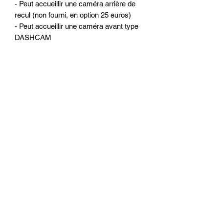
- Peut accueillir une caméra arrière de
recul (non fourni, en option 25 euros)
- Peut accueillir une caméra avant type
DASHCAM
Les autoradios sont testés à l'usine et
par nos soins avant chaque envoi.
OPTIONS POSSIBLE GAMME
DISCOUNT :
- Caméra de recul arrière : 35 euros
- Système sans fil pour la caméra : 20
euros
- Filtre anti parasite : 10 euros
- Puce intégrée pour CARPLAY filaire
pour Iphone / Android Auto filaire pour
téléphone android : 50 euros
- Puce intégrée pour CARPLAY sans fil
pour Iphone / Android Auto filaire pour
téléphone android : 70 euros