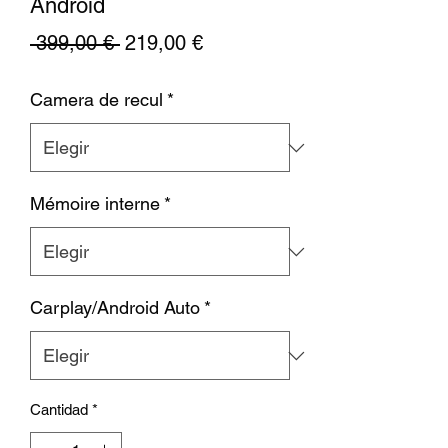
Android
Precio
Precio
 399,00 € 
219,00 €
de
Camera de recul
*
oferta
Mémoire interne
*
Carplay/Android Auto
*
Cantidad
*