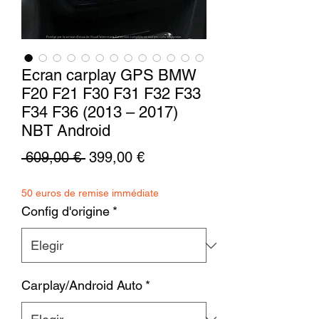
Ecran carplay GPS BMW
F20 F21 F30 F31 F32 F33
F34 F36 (2013 – 2017)
NBT Android
Precio
Precio
 609,00 € 
399,00 €
de
50 euros de remise immédiate
oferta
Config d'origine
*
Carplay/Android Auto
*