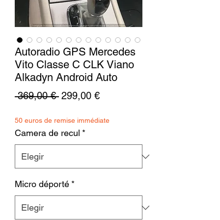
Autoradio GPS Mercedes
Vito Classe C CLK Viano
Alkadyn Android Auto
Precio
Precio
 369,00 € 
299,00 €
de
50 euros de remise immédiate
oferta
Camera de recul
*
Micro déporté
*