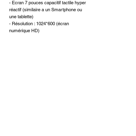
- Ecran 7 pouces capacitif tactile hyper
réactif (similaire a un Smartphone ou
une tablette)
- Résolution : 1024*600 (écran
numérique HD)
- Processeur Quad-Core de qualité
(4x1.2MHz)
- Mémoire vive : 2 go de RAM
- Mémoire interne : 32 go
- WiFi 2.4G/5G intégré pour surfer sur
internet
- 2 lecteur de cartes micro SD et 2
ports USB ou l’on peut connecter
Disque dur externe, clé USB, caméra
DVR, boitier DAB +, TPMS, IPhone et
Smartphone Android et autres...
- Lecteur de CD/DVD intégré
(DVD/MP3/MPEG4/DIVX/CDR…)
- Tuner Radio RDS
- Amplificateur intégré 4 x 50 watts