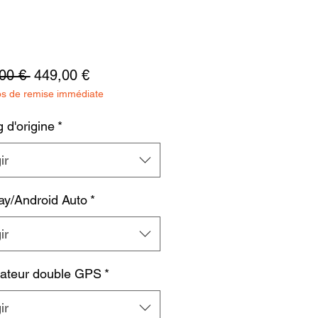
Precio
Precio
00 € 
449,00 €
os de remise immédiate
de
oferta
 d'origine
*
ir
ay/Android Auto
*
ir
ateur double GPS
*
ir