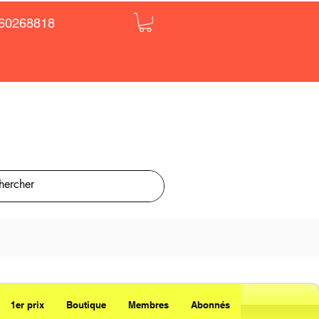
60268818
1er prix
Boutique
Membres
Abonnés