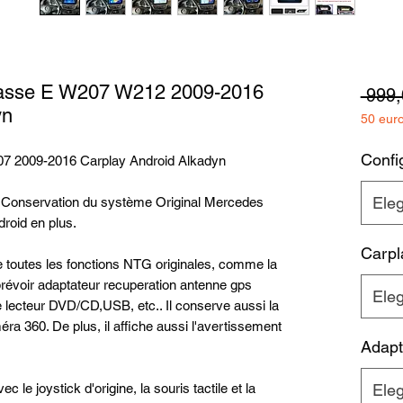
asse E W207 W212 2009-2016
 999,
yn
50 eur
Config
7 2009-2016 Carplay Android Alkadyn
Eleg
: Conservation du système Original Mercedes
roid en plus.
Carpl
e toutes les fonctions NTG originales, comme la
(prévoir adaptateur recuperation antenne gps
Eleg
 le lecteur DVD/CD,USB, etc.. Il conserve aussi la
éra 360. De plus, il affiche aussi l'avertissement
Adapt
c le joystick d'origine, la souris tactile et la
Eleg