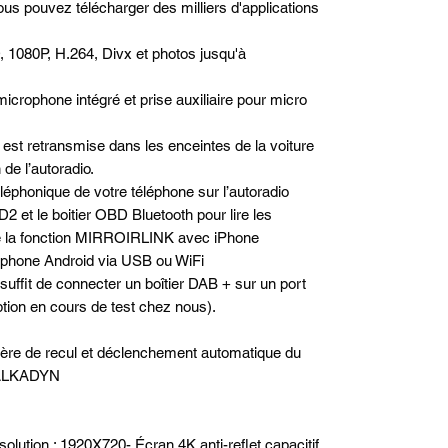
us pouvez télécharger des milliers d'applications
, 1080P, H.264, Divx et photos jusqu'à
microphone intégré et prise auxiliaire pour micro
est retransmise dans les enceintes de la voiture
de l’autoradio.
téléphonique de votre téléphone sur l’autoradio
2 et le boitier OBD Bluetooth pour lire les
de la fonction MIRROIRLINK avec iPhone
phone Android via USB ou WiFi
 suffit de connecter un boîtier DAB + sur un port
option en cours de test chez nous).
rière de recul et déclenchement automatique du
e ALKADYN
solution : 1920X720- Écran 4K anti-reflet capacitif