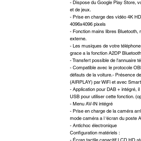
- Dispose du Google Play Store, vo
et de jeux.
- Prise en charge des vidéo 4K HD
4096x4096 pixels
- Fonction mains libres Bluetooth, 
externe.
- Les musiques de votre téléphone 
grace a la fonction A2DP Bluetooth 
- Transfert possible de l'annuaire 
- Compatible avec le protocole OBD
défauts de la voiture.- Présence 
(AIRPLAY) par WiFi et avec Smart
- Application pour DAB + intégré, il
USB pour utiliser cette fonction. (
- Menu AV-IN intégré
- Prise en charge de la caméra ar
mode caméra a l ‘écran du post
- Antichoc électronique
Configuration matériels :
- Écran tactile capacitif LCD HD ré