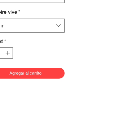
re vive
*
ir
ad
*
Agregar al carrito