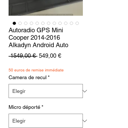
Autoradio GPS Mini
Cooper 2014-2016
Alkadyn Android Auto
Precio
Precio
 1549,00 € 
549,00 €
de
50 euros de remise immédiate
oferta
Camera de recul
*
Micro déporté
*