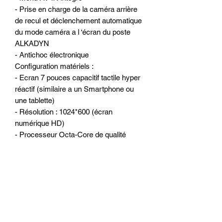
- Prise en charge de la caméra arrière
de recul et déclenchement automatique
du mode caméra a l ‘écran du poste
ALKADYN
- Antichoc électronique
Configuration matériels :
- Ecran 7 pouces capacitif tactile hyper
réactif (similaire a un Smartphone ou
une tablette)
- Résolution : 1024*600 (écran
numérique HD)
- Processeur Octa-Core de qualité
(1.8MHz)- Mémoire vive : 4 go de RAM
- Mémoire interne : 64 go
- WiFi 2.4G/5G intégré pour surfer sur
internet
- 1 port Sd pour la carte GPS, 2 ports
USB ou l’on peut connecter Disque dur
externe, clé USB, caméra DVR, boitier