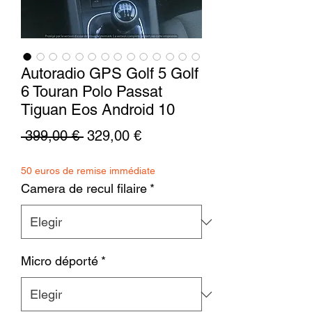
Autoradio GPS Golf 5 Golf
6 Touran Polo Passat
Tiguan Eos Android 10
Precio
Precio
 399,00 € 
329,00 €
de
50 euros de remise immédiate
oferta
Camera de recul filaire
*
Micro déporté
*