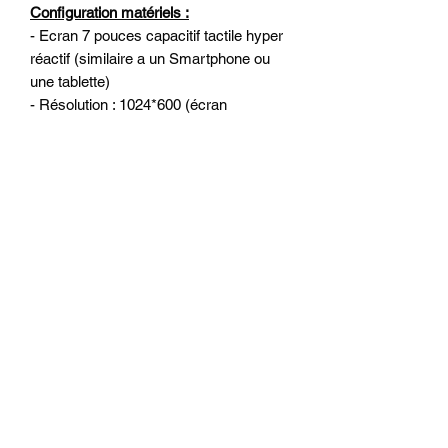
Configuration matériels :
- Ecran 7 pouces capacitif tactile hyper
réactif (similaire a un Smartphone ou
une tablette)
- Résolution : 1024*600 (écran
numérique HD)
- Processeur Quad-Core de qualité
(4x1.2MHz)
- Mémoire vive : 2 go de RAM
- Mémoire interne : 16 go
- WiFi 2.4G/5G intégré pour surfer sur
internet
- 2 lecteur de cartes micro SD et 2
ports USB ou l’on peut connecter
Disque dur externe, clé USB, caméra
DVR, boitier DAB +, TPMS, IPhone et
Smartphone Android et autres...
- Lecteur de CD/DVD intégré
(DVD/MP3/MPEG4/DIVX/CDR…)