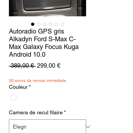
Autoradio GPS gris
Alkadyn Ford S-Max C-
Max Galaxy Focus Kuga
Android 10.0
Precio
Precio
 389,00 € 
299,00 €
de
50 euros de remise immédiate
oferta
Couleur
*
Camera de recul filaire
*