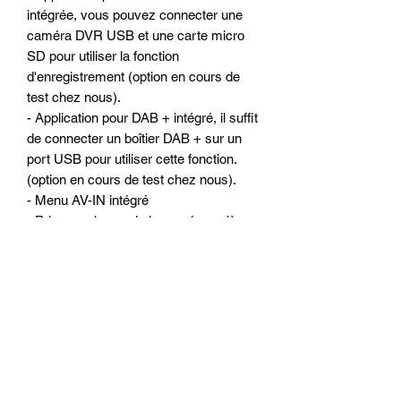
intégrée, vous pouvez connecter une
caméra DVR USB et une carte micro
SD pour utiliser la fonction
d'enregistrement (option en cours de
test chez nous).
- Application pour DAB + intégré, il suffit
de connecter un boîtier DAB + sur un
port USB pour utiliser cette fonction.
(option en cours de test chez nous).
- Menu AV-IN intégré
- Prise en charge de la caméra arrière
de recul et déclenchement automatique
du mode caméra a l ‘écran du poste
ALKADYN
- Antichoc électronique
Configuration matériels :
- Ecran 9 pouces capacitif tactile hyper
réactif (similaire a un Smartphone ou