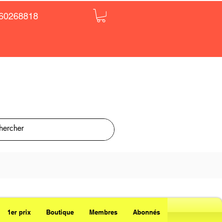
60268818
1er prix
Boutique
Membres
Abonnés