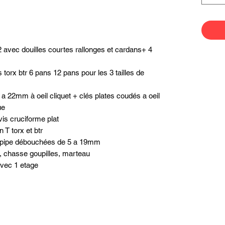
 1/2 avec douilles courtes rallonges et cardans+ 4
 torx btr 6 pans 12 pans pour les 3 tailles de
 8 a 22mm à oeil cliquet + clés plates coudés a oeil
ue
vis cruciforme plat
 T torx et btr
 a pipe débouchées de 5 a 19mm
s, chasse goupilles, marteau
vec 1 etage