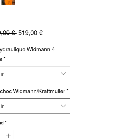
Precio
Precio
,00 € 
519,00 €
de
hydraulique Widmann 4
oferta
s
*
ir
 choc Widmann/Kraftmuller
*
ir
ad
*