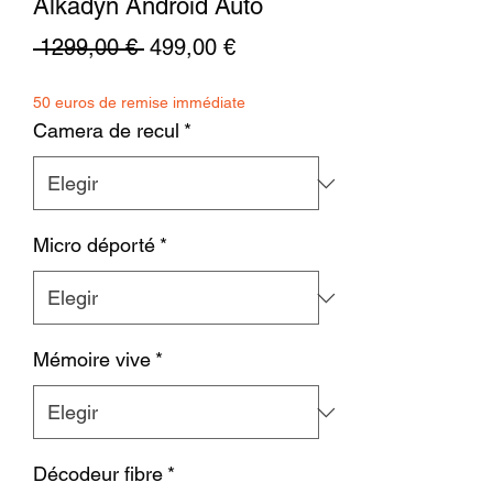
Alkadyn Android Auto
Precio
Precio
 1299,00 € 
499,00 €
de
50 euros de remise immédiate
oferta
Camera de recul
*
Micro déporté
*
Mémoire vive
*
Décodeur fibre
*