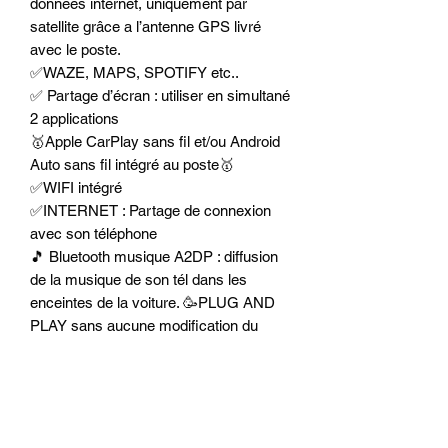
données internet, uniquement par
satellite grâce a l’antenne GPS livré
avec le poste.
✅WAZE, MAPS, SPOTIFY etc..
✅ Partage d’écran : utiliser en simultané
2 applications
🥇Apple CarPlay sans fil et/ou Android
Auto sans fil intégré au poste🥇
✅WIFI intégré
✅INTERNET : Partage de connexion
avec son téléphone
🎵 Bluetooth musique A2DP : diffusion
de la musique de son tél dans les
enceintes de la voiture. 🥳PLUG AND
PLAY sans aucune modification du
faisceau d’origine.
✅ Compatible IPTV.
✅Playstore
🥇Processeur 8-Core de qualité
🥇 Mémoire vive : 4 Gb