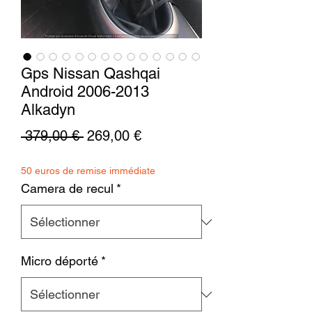
Gps Nissan Qashqai
Android 2006-2013
Alkadyn
Prix
Prix
 379,00 € 
269,00 €
original
promotionnel
50 euros de remise immédiate
Camera de recul
*
Micro déporté
*