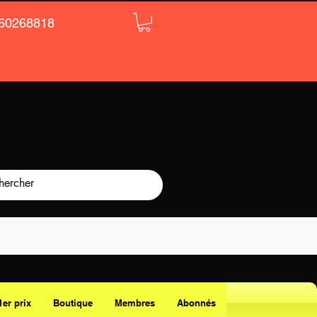
60268818
1er prix
Boutique
Membres
Abonnés