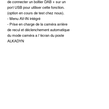
de connecter un boîtier DAB + sur un
port USB pour utiliser cette fonction.
(option en cours de test chez nous).
- Menu AV-IN intégré
- Prise en charge de la caméra arrière
de recul et déclenchement automatique
du mode caméra a l ‘écran du poste
ALKADYN
- Antichoc électronique
Configuration matériels :
- Ecran 7 pouces capacitif tactile hyper
réactif (similaire a un Smartphone ou
une tablette)
- Résolution : 1024*600 (écran
numérique HD)
- Processeur 8-Core de qualité
(4x1.2MHz)
- Mémoire vive : 4 go de RAM
- Mémoire interne : 64 go