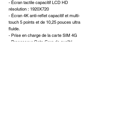
- Écran tactile capacitif LCD HD
résolution : 1920X720
- Écran 4K anti-reflet capacitif et multi-
touch 5 points et de 10,25 pouces ultra
fluide.
- Prise en charge de la carte SIM 4G
- Processeur Octa-Core de qualité
(1.8MHz)
- Mémoire vive : 4 go de RAM
- Mémoire interne : 64 go
- 1 Slot pour carte SIM 4G LTE
- WiFi 2.4G/5G intégré pour surfer sur
internet
- 1 port micro SD
- 2 ports USB ou l’on peut connecter
Disque dur externe, clé USB, caméra
DVR, boitier DAB +, TPMS, IPhone et
Smartphone Android et autres...
- Lecteur de CD/DVD intégré
(DVD/MP3/MPEG4/DIVX/CDR…)