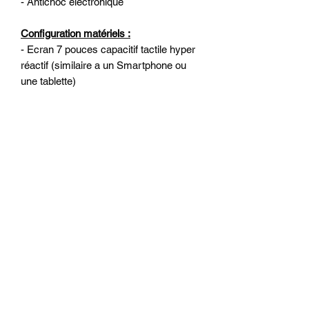
- Antichoc électronique
Configuration matériels :
- Ecran 7 pouces capacitif tactile hyper
réactif (similaire a un Smartphone ou
une tablette)
- Résolution : 1024*600 (écran
numérique HD)
- Processeur Quad-Core de qualité (4
coeurs)
- Mémoire vive : 2 go de RAM
- Mémoire interne : 16 go
- WiFi 2.4G/5G intégré pour surfer sur
internet
- 2 lecteur de cartes micro SD et 2
ports USB ou l’on peut connecter
Disque dur externe, clé USB, caméra
DVR, boitier DAB +, TPMS, IPhone et
Smartphone Android et autres...
- Lecteur de CD/DVD intégré