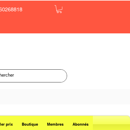
60268818
1er prix
Boutique
Membres
Abonnés