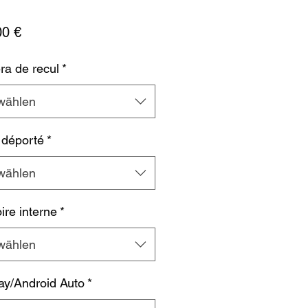
Preis
00 €
a de recul
*
wählen
 déporté
*
wählen
re interne
*
wählen
ay/Android Auto
*