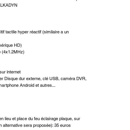
e ALKADYN
 tactile hyper réactif (similaire a un
mérique HD)
é (4x1.2MHz)
sur internet
ter Disque dur externe, clé USB, caméra DVR,
artphone Android et autres...
n lieu et place du feu éclairage plaque, sur
n alternative sera proposée): 35 euros