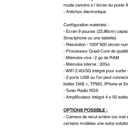
mode caméra a l ‘écran du post
- Antichoc électronique
Configuration matériels :
- Ecran 9 pouces (22,86cm) capacitif
Smartphone ou une tablette)
- Résolution : 1024*600 (écran nu
- Processeur Quad-Core de qualit
- Mémoire vive : 2 go de RAM
- Mémoire interne : 32Go
- WiFi 2.4G/5G intégré pour surfer 
- 2 ports USB ou l’on peut connec
boitier DAB +, TPMS, IPhone et Sm
- Tuner Radio RDS
- Amplificateur intégré 4 x 50 watts
OPTIONS POSSIBLE :
- Camera de recul arrière (se met e
certains modèles une autre solutio