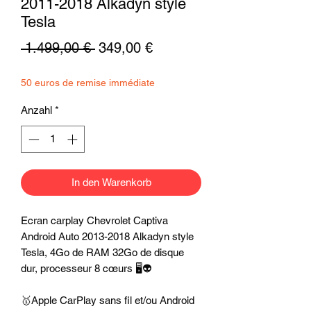
2011-2018 Alkadyn style
Tesla
Standardpreis
Sale-
 1.499,00 € 
349,00 €
Preis
50 euros de remise immédiate
Anzahl
*
In den Warenkorb
Ecran carplay Chevrolet Captiva
Android Auto 2013-2018 Alkadyn style
Tesla, 4Go de RAM 32Go de disque
dur, processeur 8 cœurs 🖥️👽
🥇Apple CarPlay sans fil et/ou Android